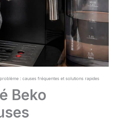
roblème : causes fréquentes et solutions rapides
fé Beko
uses