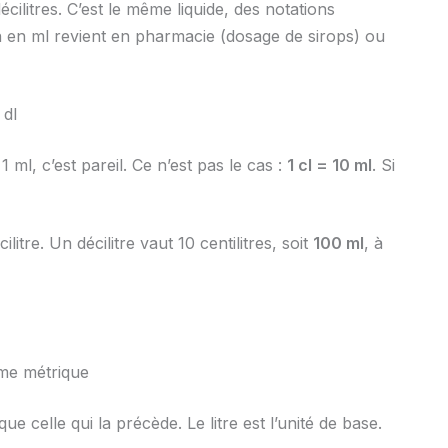
cilitres. C’est le même liquide, des notations
on en ml revient en pharmacie (dosage de sirops) ou
 dl
 ml, c’est pareil. Ce n’est pas le cas :
1 cl = 10 ml
. Si
itre. Un décilitre vaut 10 centilitres, soit
100 ml
, à
tème métrique
 celle qui la précède. Le litre est l’unité de base.