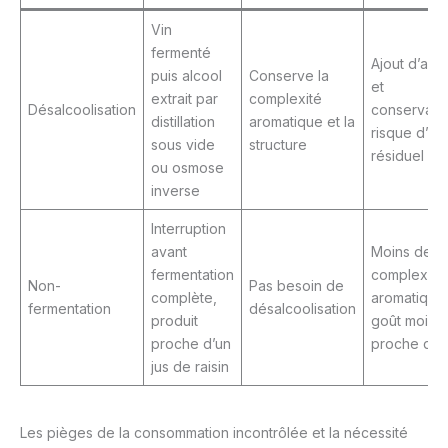
Vin
fermenté
Ajout d’addi
puis alcool
Conserve la
et
extrait par
complexité
Désalcoolisation
conservate
distillation
aromatique et la
risque d’al
sous vide
structure
résiduel
ou osmose
inverse
Interruption
avant
Moins de
fermentation
complexité
Non-
Pas besoin de
complète,
aromatique
fermentation
désalcoolisation
produit
goût moins
proche d’un
proche du 
jus de raisin
Les pièges de la consommation incontrôlée et la nécessité