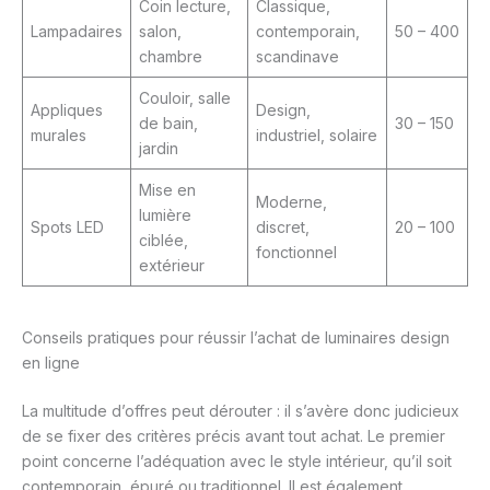
Coin lecture,
Classique,
Lampadaires
salon,
contemporain,
50 – 400
chambre
scandinave
Couloir, salle
Appliques
Design,
de bain,
30 – 150
murales
industriel, solaire
jardin
Mise en
Moderne,
lumière
Spots LED
discret,
20 – 100
ciblée,
fonctionnel
extérieur
Conseils pratiques pour réussir l’achat de luminaires design
en ligne
La multitude d’offres peut dérouter : il s’avère donc judicieux
de se fixer des critères précis avant tout achat. Le premier
point concerne l’adéquation avec le style intérieur, qu’il soit
contemporain, épuré ou traditionnel. Il est également