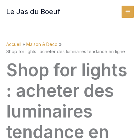
Aller
Le Jas du Boeuf
au
contenu
Accueil
Maison & Déco
Shop for lights : acheter des luminaires tendance en ligne
Shop for lights
: acheter des
luminaires
tendance en