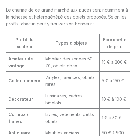
Le charme de ce grand marché aux puces tient notamment à
la richesse et hétérogénéité des objets proposés. Selon les
profils, chacun peut y trouver son bonheur :
Profil du
Fourchette
Types d’objets
visiteur
de prix
Amateur de
Mobilier des années 50-
15 € à 200 €
vintage
70, objets déco
Vinyles, faïences, objets
Collectionneur
5 € à 150 €
rares
Luminaires, cadres,
Décorateur
10 € à 100 €
bibelots
Curieux /
Livres, vêtements, petits
1 € à 30 €
flâneur
objets
Antiquaire
Meubles anciens,
50 € à 500