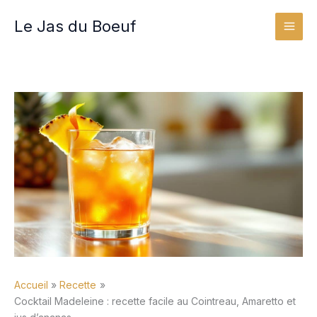
Aller
Le Jas du Boeuf
au
contenu
Accueil
Recette
Cocktail Madeleine : recette facile au Cointreau, Amaretto et